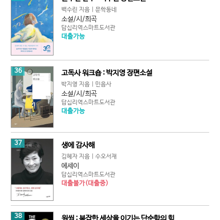
백수린 지음 | 문학동네
소설/시/희곡
답십리역스마트도서관
대출가능
36
고독사 워크숍 : 박지영 장편소설
박지영 지음 | 민음사
소설/시/희곡
답십리역스마트도서관
대출가능
37
생에 감사해
김혜자 지음 | 수오서재
에세이
답십리역스마트도서관
대출불가(대출중)
38
원씽 : 복잡한 세상을 이기는 단순함의 힘