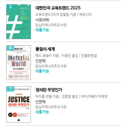
5
대한민국 교육트렌드 2025
교육트렌드2025 집필팀 지음 | 에듀니티
사회과학
답십리역스마트도서관
대출가능
6
물질의 세계
에드 콘웨이 지음 ; 이종인 옮김 | 인플루엔셜
인문학
답십리역스마트도서관
대출가능
7
정의란 무엇인가
마이클 샌델 지음 ; 김명철 옮김 | 와이즈베리:미래엔
인문학
답십리역스마트도서관
대출가능