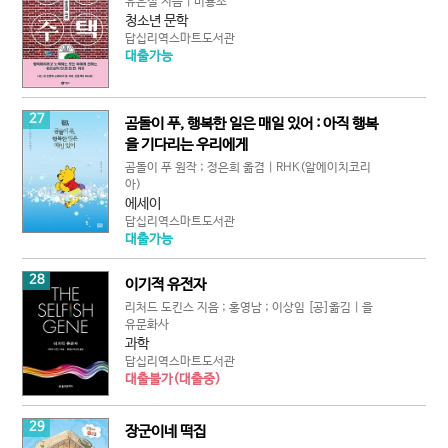
유은실 지음 | 비룡소
청소년 문학
답십리역스마트도서관
대출가능
27
곰돌이 푸, 행복한 일은 매일 있어 : 아직 행복
을 기다리는 우리에게
곰돌이 푸 원작 ; 정은희 옮겸 | RHK(알에이치코리
아)
에세이
답십리역스마트도서관
대출가능
28
이기적 유전자
리처드 도킨스 지음 ; 홍영남 ; 이상임 [공]옮김 | 을
유문화사
과학
답십리역스마트도서관
대출불가(대출중)
29
장군이네 떡집