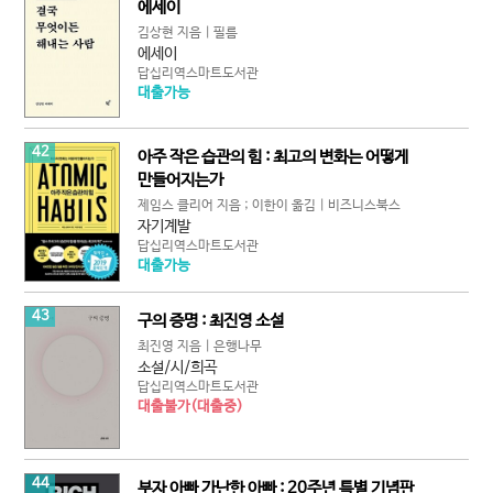
에세이
김상현 지음 | 필름
에세이
답십리역스마트도서관
대출가능
42
아주 작은 습관의 힘 : 최고의 변화는 어떻게
만들어지는가
제임스 클리어 지음 ; 이한이 옮김 | 비즈니스북스
자기계발
답십리역스마트도서관
대출가능
43
구의 증명 : 최진영 소설
최진영 지음 | 은행나무
소설/시/희곡
답십리역스마트도서관
대출불가(대출중)
44
부자 아빠 가난한 아빠 : 20주년 특별 기념판