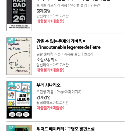
로버트 기요사키 지음 ; 안진환 옮김 | 민음인
경제경영
답십리역스마트도서관
대출불가(대출중)
45
참을 수 없는 존재의 가벼움 =
L'insoutenable legerete de l'etre
밀란 쿤데라 지음 ; 이재룡 옮김 | 민음사
소설/시/희곡
답십리역스마트도서관
대출불가(대출중)
46
부의 시나리오
오건영 지음 | Page2(페이지2)
경제경영
답십리역스마트도서관
대출불가(대출중)
47
위저드 베이커리 : 구병모 장편소설