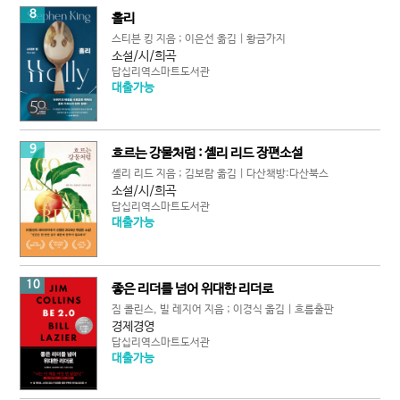
8
홀리
스티븐 킹 지음 ; 이은선 옮김 | 황금가지
소설/시/희곡
답십리역스마트도서관
대출가능
9
흐르는 강물처럼 : 셸리 리드 장편소설
셸리 리드 지음 ; 김보람 옮김 | 다산책방:다산북스
소설/시/희곡
답십리역스마트도서관
대출가능
10
좋은 리더를 넘어 위대한 리더로
짐 콜린스, 빌 레지어 지음 ; 이경식 옮김 | 흐름출판
경제경영
답십리역스마트도서관
대출가능