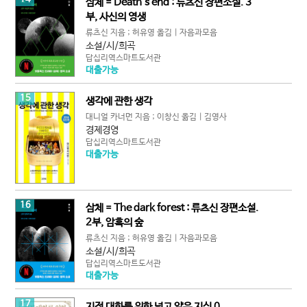
삼체 = Death's end : 류츠신 장편소설. 3
부, 사신의 영생
류츠신 지음 ; 허유영 옮김 | 자음과모음
소설/시/희곡
답십리역스마트도서관
대출가능
15
생각에 관한 생각
대니얼 카너먼 지음 ; 이창신 옮김 | 김영사
경제경영
답십리역스마트도서관
대출가능
16
삼체 = The dark forest : 류츠신 장편소설.
2부, 암흑의 숲
류츠신 지음 ; 허유영 옮김 | 자음과모음
소설/시/희곡
답십리역스마트도서관
대출가능
17
지적 대화를 위한 넓고 얕은 지식 0