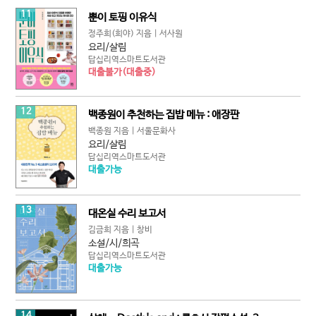
11
뿐이 토핑 이유식
정주희(희야) 지음 | 서사원
요리/살림
답십리역스마트도서관
대출불가(대출중)
12
백종원이 추천하는 집밥 메뉴 : 애장판
백종원 지음 | 서울문화사
요리/살림
답십리역스마트도서관
대출가능
13
대온실 수리 보고서
김금희 지음 | 창비
소설/시/희곡
답십리역스마트도서관
대출가능
14