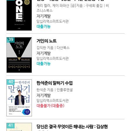
게리 켈러, 제이 파파산 [공]지음 ; 구세희 옮김 | 비
즈니스북스
자기계발
답십리역스마트도서관
대출가능
39
거인의 노트
김익한 지음 | 다산북스
자기계발
답십리역스마트도서관
대출가능
40
한석준의 말하기 수업
한석준 지음 | 인플루엔셜
자기계발
답십리역스마트도서관
대출불가(대출중)
41
당신은 결국 무엇이든 해내는 사람 : 김상현