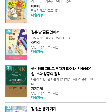
김리리 글 ; 이승현 그림 | 비룡소
어린이
답십리역스마트도서관
대출가능
30
깊은 밤 필통 안에서
길상효 글 ; 심보영 그림 | 비룡소
어린이
답십리역스마트도서관
대출가능
31
생각하라 그리고 부자가 되어라 : 나폴레온
힐, 부와 성공의 원칙
나폴레온 힐, 빌 하틀리 [공]지음 ; 이한이 옮김 | 반
니
자기계발
답십리역스마트도서관
대출가능
32
꽝 없는 뽑기 기계