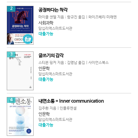
2
공정하다는 착각
마이클 샌델 지음 ; 함규진 옮김 | 와이즈베리:미래엔
사회과학
답십리역스마트도서관
대출가능
3
글쓰기의 감각
스티븐 핑커 지음 ; 김명남 옮김 | 사이언스북스
인문학
답십리역스마트도서관
대출가능
4
내면소통 = Inner communication
김주환 지음 | 인플루엔셜
인문학
답십리역스마트도서관
대출가능