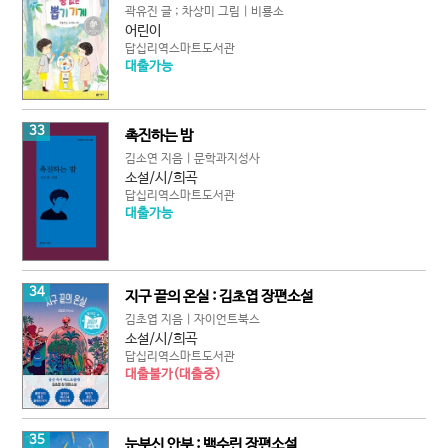
곽유진 글 ; 차상미 그림 | 비룡소
어린이
답십리역스마트도서관
대출가능
33
촉진하는 밤
김소연 지음 | 문학과지성사
소설/시/희곡
답십리역스마트도서관
대출가능
34
지구 끝의 온실 : 김초엽 장편소설
김초엽 지음 | 자이언트북스
소설/시/희곡
답십리역스마트도서관
대출불가(대출중)
35
눈부신 안부 : 백수린 장편소설