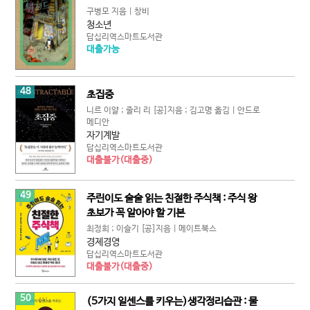
구병모 지음 | 창비
청소년
답십리역스마트도서관
대출가능
48
초집중
니르 이얄 ; 줄리 리 [공]지음 ; 김고명 옮김 | 안드로
메디안
자기계발
답십리역스마트도서관
대출불가(대출중)
49
주린이도 술술 읽는 친절한 주식책 : 주식 왕
초보가 꼭 알아야 할 기본
최정희 ; 이슬기 [공]지음 | 메이트북스
경제경영
답십리역스마트도서관
대출불가(대출중)
50
(5가지 일센스를 키우는)생각정리습관 : 물