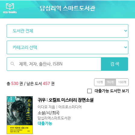
답십리역 스마트도서관
검 색
10개
50개
100개
총
530
권
/ 남은 도서
457
권
대출가능 도서만 보기
1
귀우 : 오컬트 미스터리 장편소설
이다모 지음 | 아프로스미디어
소설/시/희곡
답십리역스마트도서관
대출가능