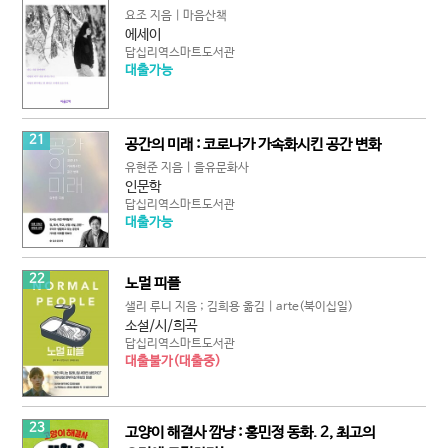
요조 지음 | 마음산책
에세이
답십리역스마트도서관
대출가능
21
공간의 미래 : 코로나가 가속화시킨 공간 변화
유현준 지음 | 을유문화사
인문학
답십리역스마트도서관
대출가능
22
노멀 피플
샐리 루니 지음 ; 김희용 옮김 | arte(북이십일)
소설/시/희곡
답십리역스마트도서관
대출불가(대출중)
23
고양이 해결사 깜냥 : 홍민정 동화. 2, 최고의