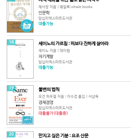
채사장 지음 | 웨일북:whale books
인문학
답십리역스마트도서관
대출가능
18
세이노의 가르침 : 피보다 진하게 살아라
세이노 지음 | 데이원
자기계발
답십리역스마트도서관
대출가능
19
불변의 법칙
모건 하우절 지음 ; 이수경 옮김 | 서삼독
경제경영
답십리역스마트도서관
대출불가(대출중)
20
만지고 싶은 기분 : 요조 산문